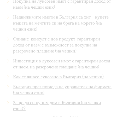
Покупка на луксозен имот с гарантиран доход от
наем (на чешки език)
Недвижимите имоти в България са хит - купете
къщата на мечтите си на брега на морето (на
чешки език)
Финанс-консулт с нов продукт-гарантиран
доход от наем с възможност за покупка на
разсрочено плащане (на чешки)
Инвестиция в луксозен имот с гарантиран доход
от наем, на разсрочено плащане (на чешки)
Как се живее луксозно в България (на чешки)
България през погледа на управителя на фирмата
(на чешки език)
Защо да си купим дом в България (на чешки
език)?