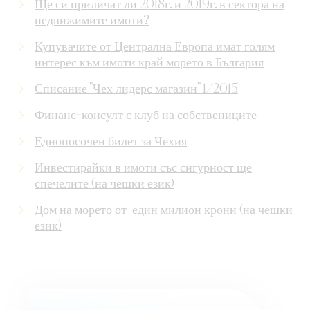
Ще си приличат ли 2018г. и 2019г. в сектора на
недвижимите имоти?
Купувачите от Централна Европа имат голям
интерес към имоти край морето в България
Списание "Чех лидерс магазин" 1/2015
Финанс-консулт с клуб на собствениците
Еднопосочен билет за Чехия
Инвестирайки в имоти със сигурност ще
спечелите (на чешки език)
Дом на морето от един милион крони (на чешки
език)