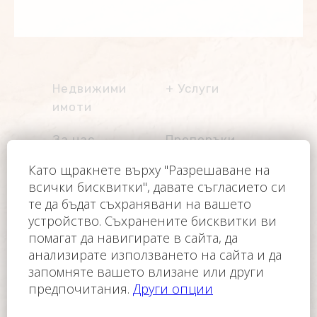
Недвижими
Услуги
имоти
Услуги имоти
Имоти на
За нас
Препоръки
разсрочено
плащане
Блог
BG
Управление на
имоти
Česky
Контакт
Други услуги
English
Клуб на
Трансфер от/до
Polski
собствениците
летище
Français
Автомобили под
Оператор на уебсайта е FC FINANCE-CONSULT
Slovensky
наем
ČR, s.r.o.
Русский
Почивка на
©2005-2026 - FC FINANCE-CONSULT ČR, s.r.o.
морето
Всички права запазени.