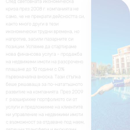
След световната икономическа
криза през 2008 г. компанията не
само, че не прекрати дейсността си,
както много други в тези
икономически трудни времена, но
напротив, засили пазарните си
позиции. Успяхме да стартираме
нова финансова услуга - продажба
на недвижими имоти на разсрочено
плащане до 10 години с 0%
първоначална вноска. Тази стъпка
беше решаваща за по-нататъшното
развитие на компанията. През 2009
г. разширихме портфолиото си от
услуги и предложихме на клиентите
ни управление на недвижими имоти
с възможност за отдаване под наем,
летищни трансфери и екскурзии.