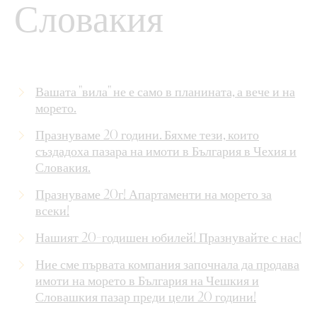
Словакия
Вашата "вила" не е само в планината, а вече и на
морето.
Празнуваме 20 години. Бяхме тези, които
създадоха пазара на имоти в България в Чехия и
Словакия.
Празнуваме 20г! Апартаменти на морето за
всеки!
Нашият 20-годишен юбилей! Празнувайте с нас!
Ние сме първата компания започнала да продава
имоти на морето в България на Чешкия и
Словашкия пазар преди цели 20 години!