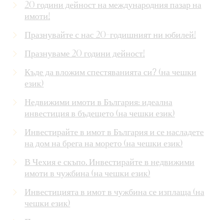
20 години дейност на международния пазар на
имоти!
Празнувайте с нас 20-годишният ни юбилей!
Празнуваме 20 години дейност!
Къде да вложим спестяванията си? (на чешки
език)
Недвижими имоти в България: идеална
инвестиция в бъдещето (на чешки език)
Инвестирайте в имот в България и се насладете
на дом на брега на морето (на чешки език)
В Чехия е скъпо. Инвестирайте в недвижими
имоти в чужбина (на чешки език)
Инвестицията в имот в чужбина се изплаща (на
чешки език)