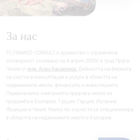
Други услуги
Контакт
Česky
Клуб на собствениците
Трансфер от/до летище
За нас
English
Автомобили под наем
Polski
FC FINANCE-CONSULT е дружество с ограничена
Почивка на морето
отговорност основано на 4 април 2005г в град Прага,
Français
Чехия от
инж. Асен Караилиев.
Дейността на фирмата
Пътувания, събития,
се състои в консултации и услуги в областта на
култура
Slovensky
недвижимите имоти, финансите и инвестициите.
Първоначално компанията предлага имоти за
продажба в България, Турция, Гърция, Испания,
Русский
Франция и Чехия. Малко по-късно тя се специализира
в областта на недвижимите имоти в България.