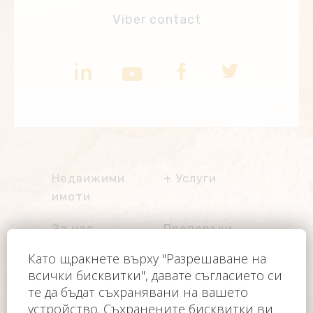
Viber contact
Недвижими
Услуги
имоти
Услуги имоти
Имоти на
За нас
Препоръки
разсрочено
плащане
Блог
BG
Управление на
имоти
Česky
Контакт
Други услуги
English