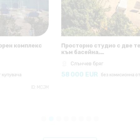
Просторно студио с две тераси и гледка
към басейна,…
Слънчев бряг
58 000
EUR
без комисионна от купувача
ID:
HGFCMP