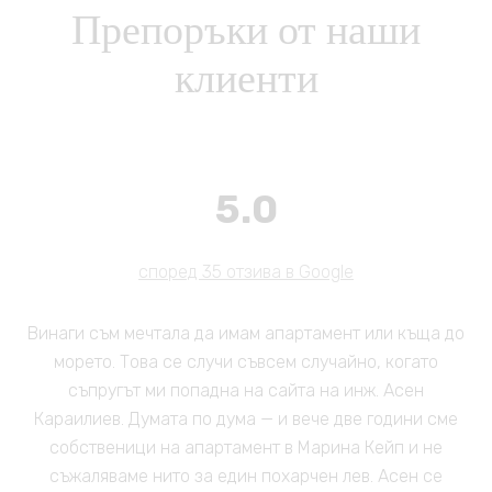
Препоръки от наши
клиенти
5.0
според 35 отзива в Google
Винаги съм мечтала да имам апартамент или къща до
морето. Това се случи съвсем случайно, когато
съпругът ми попадна на сайта на инж. Асен
Караилиев. Думата по дума — и вече две години сме
собственици на апартамент в Марина Кейп и не
съжаляваме нито за един похарчен лев. Асен се