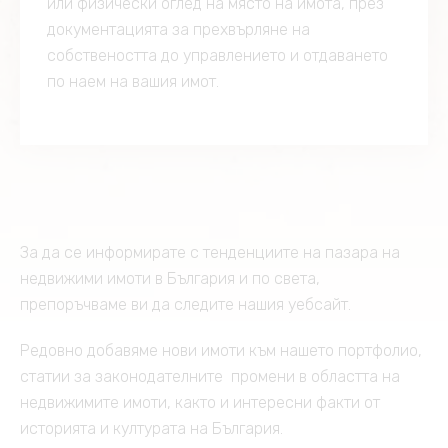
или физически оглед на място нa имотa, през
документацията за прехвърляне на
собствеността до управлението и отдаването
по наем на вашия имот.
За да се информирате с тенденциите на пазара на
недвижими имоти в България и по света,
препоръчваме ви да следите нашия уебсайт.
Редовно добавяме нови имоти към нашето портфолио,
статии за законодателните промени в областта на
недвижимите имоти, както и интересни факти от
историята и културата на България.