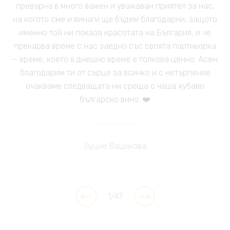
превърна в много важен и уважаван приятел за нас,
на когото сме и винаги ще бъдем благодарни, защото
именно той ни показа красотата на България, и че
прекарва време с нас заедно със своята партньорка
— време, което в днешно време е толкова ценно. Асен,
благодарим ти от сърце за всичко и с нетърпение
очакваме следващата ни среща с чаша хубаво
българско вино. ❤️
Луцие Вацикова
1/47