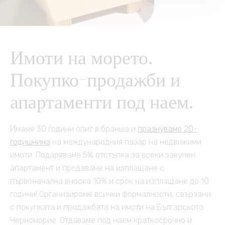
Други услуги
Контакт
Česky
Клуб на собствениците
Трансфер от/до летище
Имоти на морето.
English
Автомобили под наем
Покупко-продажби и
Polski
Почивка на морето
апартаменти под наем.
Français
Пътувания, събития,
Имаме 30 години опит в бранша и
празнуваме 20-
култура
Slovensky
годишнина
на международния пазар на недвижими
имоти. Подаряваме 5% отстъпка за всеки закупен
Русский
апартамент и продаваме на изплащане с
първоначална вноска 10% и срок на изплащане до 10
години! Организираме всички формалности, свързани
с покупката и продажбата на имоти на Българското
Черноморие. Отдаваме под наем краткосрочно и