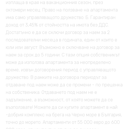
изплаща в края на ваканционния сезон, през
октомври месец. Право на ползване на апартамента
има само управляващото дружество. Б. Гарантиран
доход от 3,45% от стойността на имота без ДДС.
Достатъчно е да се сключи договор за наем за 2
последователни месеца в годината, един от които е
юли или август. Възможно е сключване на договор за
наем за срок до 5 години. С тази опция собственикът
може да използва апартамента за неопределено
време, извън договорения период с управляващото
дружество. В рамките на договора периодът за
отдаване под наем може да се промени - по преценка
на собственика. Отдаването под наем не е
задължение, а възможност, от която можете да се
възползвате! Можете да си купите апартамент в най
-добрия комплекс на брега на Черно море в България,
точно до морето. Апартаменти от 55 000 евро до 600