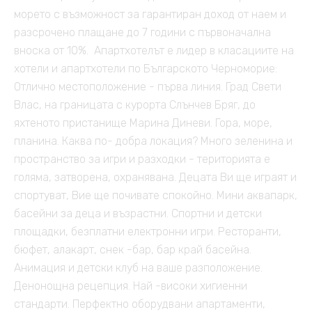
морето с възможност за гарантиран доход от наем и
разсрочено плащане до 7 години с първоначална
вноска от 10%. Апартхотелът е лидер в класациите на
хотели и апартхотели по Българското Черноморие:
Отлично местоположение - първа линия. Град Свети
Влас, на границата с курорта Слънчев Бряг, до
яхтеното пристанище Марина Диневи. Гора, море,
планина. Каква по- добра локация? Много зеленина и
пространство за игри и разходки - територията е
голяма, затворена, охранявана. Децата Ви ще играят и
спортуват, Вие ще почивате спокойно. Мини аквапарк,
басейни за деца и възрастни. Спортни и детски
площадки, безплатни електронни игри. Ресторанти,
бюфет, алакарт, снек -бар, бар край басейна.
Анимация и детски клуб на ваше разположение.
Денонощна рецепция. Най -високи хигиенни
стандарти. Перфектно оборудвани апартаменти,