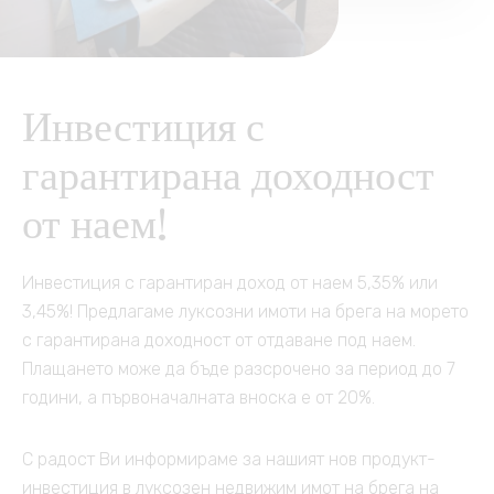
Други услуги
Контакт
Česky
Клуб на собствениците
Трансфер от/до летище
Инвестиция с
English
Автомобили под наем
гарантирана доходност
Polski
Почивка на морето
от наем!
Français
Пътувания, събития,
Инвестиция с гарантиран доход от наем 5,35% или
култура
Slovensky
3,45%! Предлагаме луксозни имоти на брега на морето
с гарантирана доходност от отдаване под наем.
Русский
Плащането може да бъде разсрочено за период до 7
години, а първоначалната вноска е от 20%.
С радост Ви информираме за нашият нов продукт-
инвестиция в луксозен недвижим имот на брега на