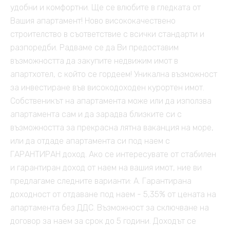
удобни и комфортни. Ще се влюбите в гледката от
Вашия апартамент! Ново висококачествено
строителство в съответствие с всички стандарти и
разпоредби. Радваме се да Ви предоставим
възможността да закупите недвижим имот в
апартхотел, с който се гордеем! Уникална възможност
за инвестиране във високодоходен курортен имот.
Собственикът на апартамента може или да използва
апартамента сам и да зарадва близките си с
възможността за прекрасна лятна ваканция на море,
или да отдаде апартамента си под наем с
ГАРАНТИРАН доход. Ако се интересувате от стабилен
и гарантиран доход от наем на вашия имот, ние ви
предлагаме следните варианти: А. Гарантирана
доходност от отдаване под наем - 5,35% от цената на
апартамента без ДДС. Възможност за сключване на
договор за наем за срок до 5 години. Доходът се