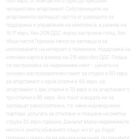
000 евро, от компактно студио до луксозен
четиристаен апартамент. Собствениците на
апартаменти заплащат частта от разходите за
поддържка и управление на комплекса, в размер на
15,17 евро, без 20% ДДС, върху застроена площ, без
общи части! Годишна такса се заплаща и за
използването на интернет и телевизия, поддръжка на
ключови карти в размер на 215 евро без ДДС. Плаща
се застраховка за недвижимия имот - цената на
основен застрахователен пакет за студио е 50 евро,
за апартамент с една спалня е 60 евро, за
апартамент с две спални е 70 евро и за апартамент с
три спални е 85 евро. Ако токът и водата не се
заплащат самостоятелно, т.е. няма индивидуални
партиди, услугата за отчитане и плащане на сметки
струва 30 евро годишно. Данъкът върху недвижимите
имоти и сметосъбирането също могат да бъдат
платени с помощта на нашата компания, по тарифите