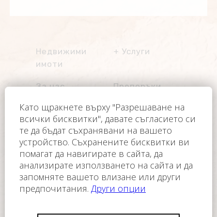
Недвижими
Услуги
имоти
Услуги имоти
Имоти на
За нас
Препоръки
разсрочено
плащане
Блог
BG
Управление на
имоти
Česky
Контакт
Други услуги
English
Клуб на
Трансфер от/до
Polski
собствениците
летище
Français
Автомобили под
Оператор на уебсайта е FC FINANCE-CONSULT
Slovensky
наем
ČR, s.r.o.
Русский
Почивка на
©2005-2026 - FC FINANCE-CONSULT ČR, s.r.o.
морето
Всички права запазени.
Пътувания,