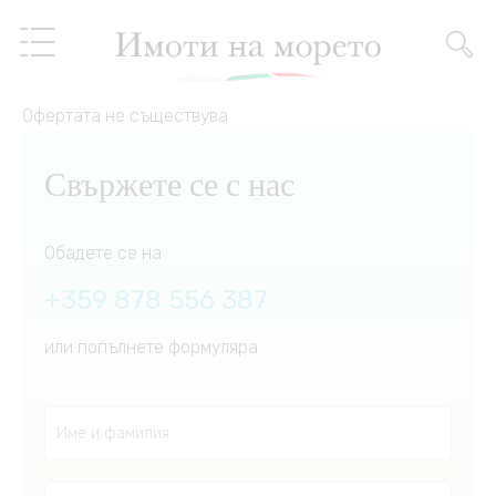
Офертата не съществува
Недвижими имоти
Свържете се с нас
Услуги
Обадете се на
За нас
Услуги имоти
+359 878 556 387
или попълнете формуляра
Препоръки
Имоти на разсрочено
плащане
Блог
Управление на имоти
BG