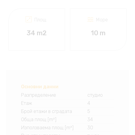
Площ
Море
34 m2
10 m
Основни данни
Разпределение
студио
Етаж
4
Брой етажи в сградата
5
Обща площ [m²]
34
Използваема площ [m²]
30