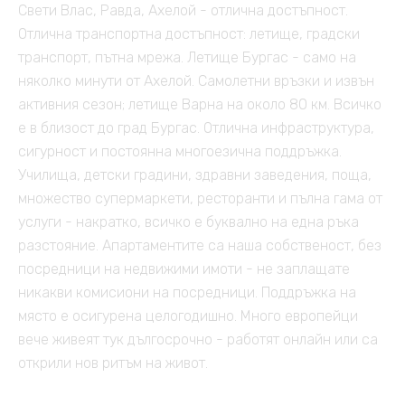
Свети Влас, Равда, Ахелой - отлична достъпност.
Отлична транспортна достъпност: летище, градски
транспорт, пътна мрежа. Летище Бургас - само на
няколко минути от Ахелой. Самолетни връзки и извън
активния сезон; летище Варна на около 80 км. Всичко
е в близост до град Бургас. Отлична инфраструктура,
сигурност и постоянна многоезична поддръжка.
Училища, детски градини, здравни заведения, поща,
множество супермаркети, ресторанти и пълна гама от
услуги - накратко, всичко е буквално на една ръка
разстояние. Апартаментите са наша собственост, без
посредници на недвижими имоти - не заплащате
никакви комисиони на посредници. Поддръжка на
място е осигурена целогодишно. Много европейци
вече живеят тук дългосрочно - работят онлайн или са
открили нов ритъм на живот.