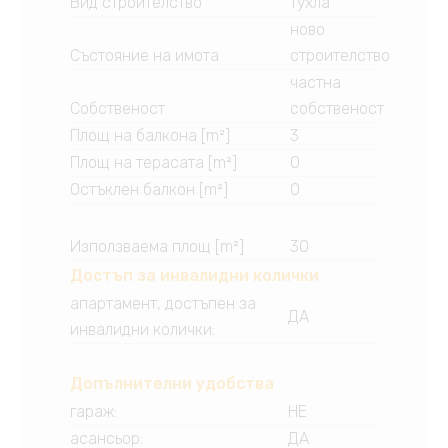
Вид строителство
тухла
ново
Състояние на имота
строителство
частна
Собственост
собственост
Площ на балкона [m²]
3
Площ на терасата [m²]
0
Остъклен балкон [m²]
0
Използваема площ [m²]
30
Достъп за инвалидни колички
апартамент, достъпен за
ДА
инвалидни колички
:
Допълнителни удобства
гараж
:
НЕ
асансьор
:
ДА