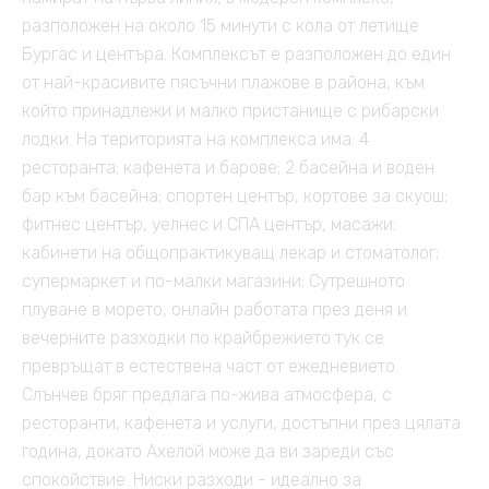
разположен на около 15 минути с кола от летище
Бургас и центъра. Комплексът е разположен до един
от най-красивите пясъчни плажове в района, към
който принадлежи и малко пристанище с рибарски
лодки. На територията на комплекса има: 4
ресторанта; кафенета и барове; 2 басейна и воден
бар към басейна; спортен център, кортове за скуош;
фитнес център, уелнес и СПА център, масажи;
кабинети на общопрактикуващ лекар и стоматолог;
супермаркет и по-малки магазини; Сутрешното
плуване в морето, онлайн работата през деня и
вечерните разходки по крайбрежието тук се
превръщат в естествена част от ежедневието.
Слънчев бряг предлага по-жива атмосфера, с
ресторанти, кафенета и услуги, достъпни през цялата
година, докато Ахелой може да ви зареди със
спокойствие. Ниски разходи - идеално за