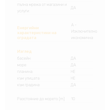
пълна мрежа от магазини и
ДА
услуги
:
A -
Енергийни
Изключително
характеристики на
сградата
икономична
Изглед
басейн
:
ДА
море
:
ДА
планина
:
НЕ
към улицата
:
НЕ
към градина
:
ДА
Разстояние до морето [m]
10