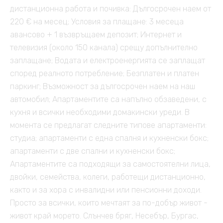
дистанционна работа и почивка: Дългосрочен наем от
220 € на месец; Условия за плащане: 3 месеца
авансово + 1 възвръщаем депозит; Интернет и
телевизия (около 150 канала) срещу допълнително
заплащане; Водата и електроенергията се заплащат
според реалното потребление; Безплатен и платен
паркинг; Възможност за дългосрочен наем на наш
автомобил; Апартаментите са напълно обзаведени, с
кухня и всички необходими домакински уреди. В
момента се предлагат следните типове апартаменти:
студиа; апартаменти с една спалня и кухненски бокс;
апартаменти с две спални и кухненски бокс;
Апартаментите са подходящи за самостоятелни лица,
двойки, семейства, колеги, работещи дистанционно,
както и за хора с инвалидни или пенсионни доходи.
Просто за всички, които мечтаят за по-добър живот -
живот край морето. Слънчев бряг, Несебър, Бургас,