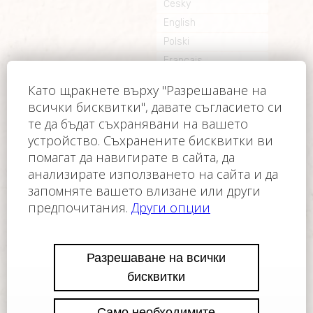
Česky
English
Polski
Français
Slovensky
Русский
Контакт
Оператор на уебсайта е FC FINANCE-CONSULT
ČR, s.r.o.
©2005-2026 - FC FINANCE-CONSULT ČR, s.r.o.
Всички права запазени.