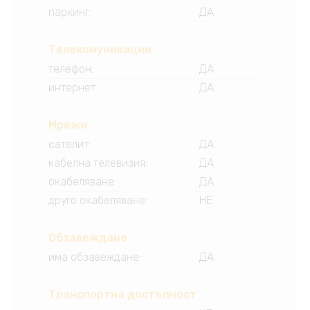
паркинг
:
ДА
Телекомуникации
телефон
:
ДА
интернет
:
ДА
Мрежи
сателит
:
ДА
кабелна телевизия
:
ДА
окабеляване
:
ДА
друго окабеляване
:
НЕ
Обзавеждане
има обзавеждане
:
ДА
Транспортна достъпност