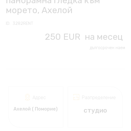
панорамна гледка към
Други услуги
морето, Ахелой
Контакт
Česky
Клуб на собствениците
Трансфер от/до летище
3282RENT
English
250
EUR
на месец
Автомобили под наем
Polski
дългосрочен наем
Почивка на морето
Français
Пътувания, събития,
култура
Slovensky
Русский
Адрес
Разпределение
Ахелой ( Поморие)
студио