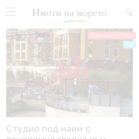
Апартаменти
/
Наем
Нов
Недвижими имоти
Услуги
За нас
Услуги имоти
Препоръки
Имоти на разсрочено
плащане
Блог
Управление на имоти
Студио под наем с
BG