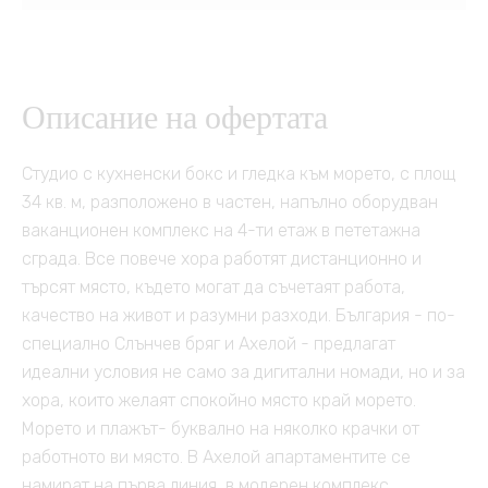
Описание на офертата
Студио с кухненски бокс и гледка към морето, с площ
34 кв. м, разположено в частен, напълно оборудван
ваканционен комплекс на 4-ти етаж в пететажна
сграда. Все повече хора работят дистанционно и
търсят място, където могат да съчетаят работа,
качество на живот и разумни разходи. България - по-
специално Слънчев бряг и Ахелой - предлагат
идеални условия не само за дигитални номади, но и за
хора, които желаят спокойно място край морето.
Морето и плажът- буквално на няколко крачки от
работното ви място. В Ахелой апартаментите се
намират на първа линия, в модерен комплекс,