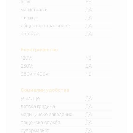
влак
:
НЕ
магистрала
:
ДА
пътища
:
ДА
обществен транспорт
:
ДА
автобус
:
ДА
Електричество
120V
:
НЕ
230V
:
ДА
380V / 400V
:
НЕ
Социални удобства
училище
:
ДА
детска градина
:
ДА
медицинско заведение
:
ДА
пощенска служба
:
ДА
супермаркет
:
ДА