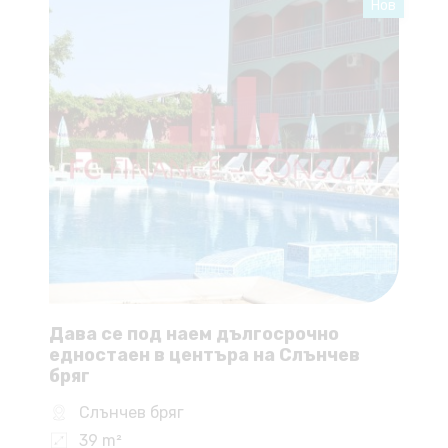
Нов
Дава се под наем дългосрочно
едностаен в центъра на Слънчев
бряг
Слънчев бряг
39 m²