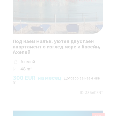
Под наем малък, уютен двустаен
апартамент с изглед море и басейн,
Ахелой
Ахелой
48 m²
300
EUR
на месец
Договор за наем мин
1г
ID:
3356RENT