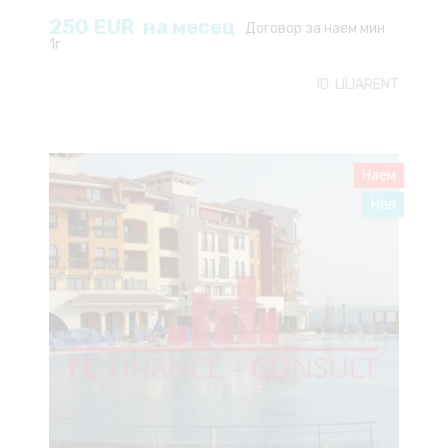
250
EUR
на месец
Договор за наем мин
1г
ID:
LILIARENT
Наем
Нов