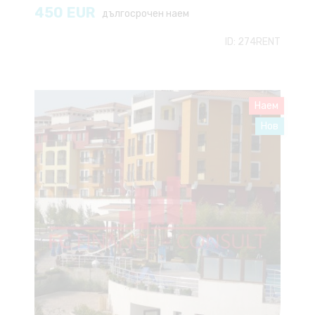
450
EUR
дългосрочен наем
ID:
274RENT
Наем
Нов