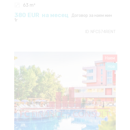
63 m²
380
EUR
на месец
Договор за наем мин
1г
ID:
NFC574RENT
Наем
Нов