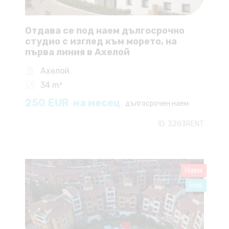
Отдава се под наем дългосрочно
студио с изглед към морето, на
първа линия в Ахелой
Ахелой
34 m²
250
EUR
на месец
дългосрочен наем
ID:
3283RENT
Наем
Нов