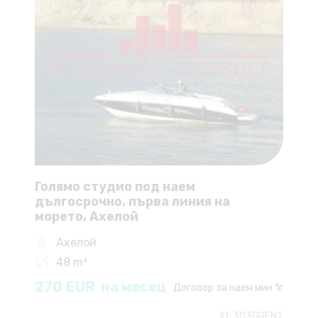
Голямо студио под наем
дългосрочно, първа линия на
морето, Ахелой
Ахелой
48 m²
270
EUR
на месец
Договор за наем мин 1г
ID:
3030RENT