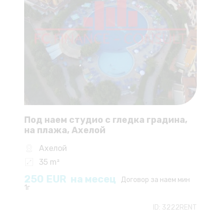
Под наем студио с гледка градина,
на плажа, Ахелой
Ахелой
35 m²
250
EUR
на месец
Договор за наем мин
1г
ID:
3222RENT