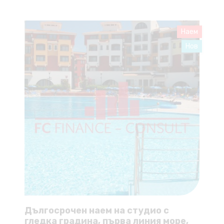
Наем
Нов
Дългосрочен наем на студио с
гледка градина, първа линия море,