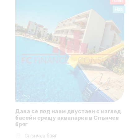
Наем
Нов
Дава се под наем двустаен с изглед
басейн срещу аквапарка в Слънчев
бряг
Слънчев бряг