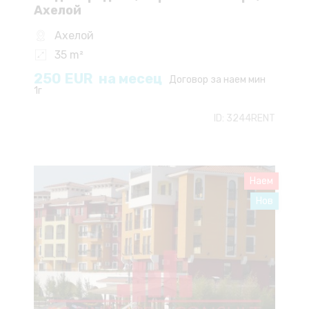
Ахелой
Ахелой
35 m²
250
EUR
на месец
Договор за наем мин
1г
ID:
3244RENT
Наем
Нов