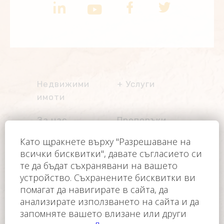
Недвижими
Услуги
имоти
Услуги имоти
Имоти на
За нас
Препоръки
разсрочено
плащане
Блог
BG
Управление на
имоти
Česky
Контакт
Други услуги
English
Клуб на
Трансфер от/до
Polski
собствениците
летище
Français
Автомобили под
Оператор на уебсайта е FC FINANCE-CONSULT
Slovensky
наем
ČR, s.r.o.