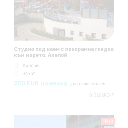
Студио под наем с панорамна гледка
към морето, Ахелой
Ахелой
34 m²
250
EUR
на месец
дългосрочен наем
ID:
3282RENT
Наем