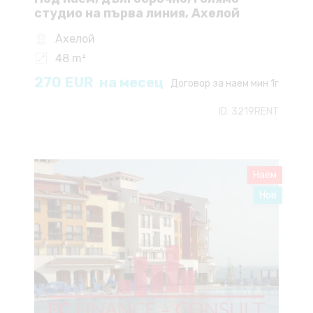
студио на първа линия, Ахелой
Ахелой
48 m²
270
EUR
на месец
Договор за наем мин 1г
ID:
3219RENT
Наем
Нов